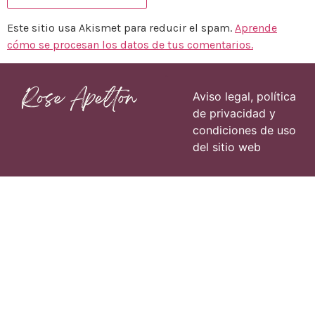
Este sitio usa Akismet para reducir el spam.
Aprende
cómo se procesan los datos de tus comentarios.
Páginas
Aviso legal, política
de privacidad y
condiciones de uso
del sitio web