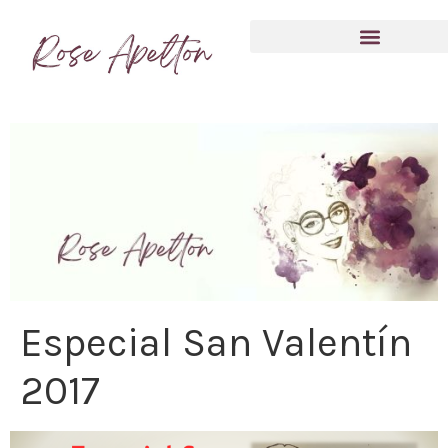
Anímate a compartir tu experiencia
Especial San Valentín
2017