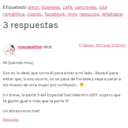
Etiquetado
amor
,
business
,
café
,
canciones
,
cita
romántica
,
cupido
,
facebook
,
love
,
negocios
,
whatsapp
3 respuestas
17 febrero, 2017 a las 10:29 pm
roseapelton
dice:
Mi Querida mluz,
Eso es lo ideal, que corra él para estar a mi lado… Rezaré para
evitar que, si eso ocurre, no se pase de frenada y vaya a parar a
los brazos de otra mujer por confusión…
En breve, la parte II del Especial San Valentín 2017: espero que
te guste igual o más que la parte I!!!
Un abrazo enorme!!
Responder