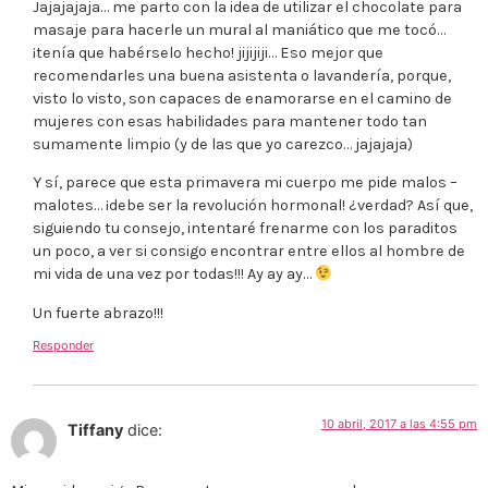
Jajajajaja… me parto con la idea de utilizar el chocolate para
masaje para hacerle un mural al maniático que me tocó…
¡tenía que habérselo hecho! jijijiji… Eso mejor que
recomendarles una buena asistenta o lavandería, porque,
visto lo visto, son capaces de enamorarse en el camino de
mujeres con esas habilidades para mantener todo tan
sumamente limpio (y de las que yo carezco… jajajaja)
Y sí, parece que esta primavera mi cuerpo me pide malos –
malotes… ¡debe ser la revolución hormonal! ¿verdad? Así que,
siguiendo tu consejo, intentaré frenarme con los paraditos
un poco, a ver si consigo encontrar entre ellos al hombre de
mi vida de una vez por todas!!! Ay ay ay…
Un fuerte abrazo!!!
Responder
10 abril, 2017 a las 4:55 pm
Tiffany
dice: