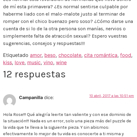
de mí esta primavera? ¿Es normal sentirse culpable por
haberme liado con el malo-malote justo al terminar de
romper con el chico buenazo pero soso? ¿Cómo darse una
cuenta de si lo de la otra persona son manías, nervios o
simplemente falta de atracción sexual? Espero vuestras
sugerencias, consejos y respuestas!!!
Etiquetado
amor
,
beso
,
chocolate
,
cita romántica
,
food
,
kiss
,
love
,
music
,
vino
,
wine
12 respuestas
10 abril, 2017 a las 10:51 pm
Campanilla
dice:
Hola Rose!!! Qué alegría leerte tan valiente y con ese dominio de
la situación!!! Nada es un error, solo una pieza más del puzzle de
la vida que te lleva a la siguiente pieza. Y sin abismos:
efectivamente lo mejor de tu vida es conocerte a ti misma y