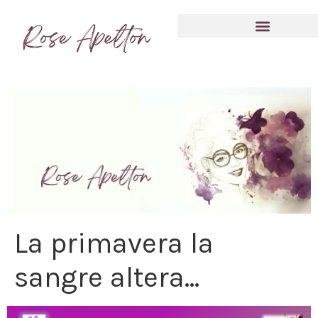
Anímate a compartir tu experiencia
La primavera la
sangre altera…