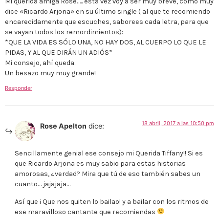
Mi querida amiga Rose….. esta vez voy a ser muy breve, como muy
dice «Ricardo Arjona» en su último single ( al que te recomiendo
encarecidamente que escuches, saborees cada letra, para que
se vayan todos los remordimientos):
*QUE LA VIDA ES SÓLO UNA, NO HAY DOS, AL CUERPO LO QUE LE
PIDAS, Y AL QUE DIRÁN UN ADIÓS*
Mi consejo, ahí queda.
Un besazo muy muy grande!
Responder
18 abril, 2017 a las 10:50 pm
Rose Apelton
dice:
Sencillamente genial ese consejo mi Querida Tiffany!! Si es
que Ricardo Arjona es muy sabio para estas historias
amorosas, ¿verdad? Mira que tú de eso también sabes un
cuanto… jajajaja…
Así que ¡ Que nos quiten lo bailao! y a bailar con los ritmos de
ese maravilloso cantante que recomiendas