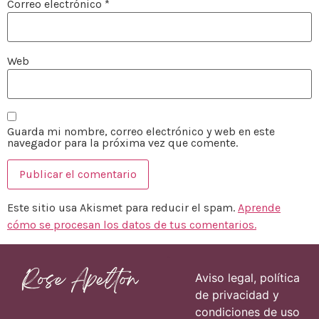
Correo electrónico
*
Web
Guarda mi nombre, correo electrónico y web en este
navegador para la próxima vez que comente.
Este sitio usa Akismet para reducir el spam.
Aprende
cómo se procesan los datos de tus comentarios.
Páginas
Aviso legal, política
de privacidad y
condiciones de uso