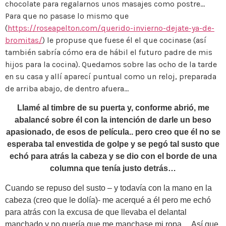
chocolate para regalarnos unos masajes como postre…
Para que no pasase lo mismo que
(
https://roseapelton.com/querido-invierno-dejate-ya-de-
bromitas/
) le propuse que fuese él el que cocinase (así
también sabría cómo era de hábil el futuro padre de mis
hijos para la cocina). Quedamos sobre las ocho de la tarde
en su casa y allí aparecí puntual como un reloj, preparada
de arriba abajo, de dentro afuera…
Llamé al timbre de su puerta y, conforme abrió, me
abalancé sobre él con la intención de darle un beso
apasionado, de esos de película.. pero creo que él no se
esperaba tal envestida de golpe y se pegó tal susto que
echó para atrás la cabeza y se dio con el borde de una
columna que tenía justo detrás…
Cuando se repuso del susto – y todavía con la mano en la
cabeza (creo que le dolía)- me acerqué a él pero me echó
para atrás con la excusa de que llevaba el delantal
manchado y no quería que me manchase mi ropa… Así que