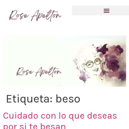
Anímate a compartir tu experiencia
Etiqueta:
beso
Cuidado con lo que deseas
por si te besan