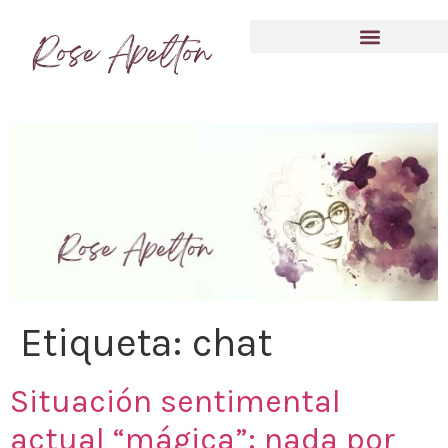
Anímate a compartir tu experiencia
Etiqueta:
chat
Situación sentimental
actual “mágica”: nada por