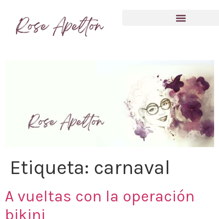
Anímate a compartir tu experiencia
Etiqueta:
carnaval
A vueltas con la operación
bikini