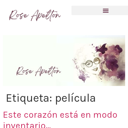
Anímate a compartir tu experiencia
Etiqueta:
película
Este corazón está en modo
inventario…