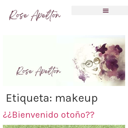
Anímate a compartir tu experiencia
Etiqueta:
makeup
¿¿Bienvenido otoño??